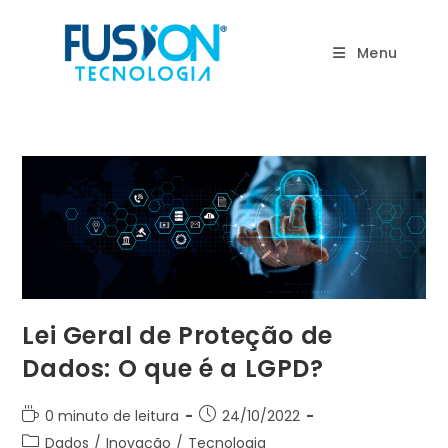
Ir
para
Menu
o
conteúdo
Lei Geral de Proteção de
Dados: O que é a LGPD?
Tempo
Post
0 minuto de leitura
24/10/2022
de
publicado:
Categoria
Dados
/
Inovação
/
Tecnologia