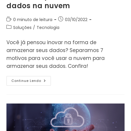
dados na nuvem
Tempo
Post
0 minuto de leitura
03/10/2022
de
publicado:
Categoria
Soluções
/
Tecnologia
leitura:
do
post:
Você já pensou inovar na forma de
armazenar seus dados? Separamos 7
motivos para você usar a nuvem para
armazenar seus dados. Confira!
7
Continue Lendo
Motivos
Para
Colocar
Seus
Dados
Na
Nuvem