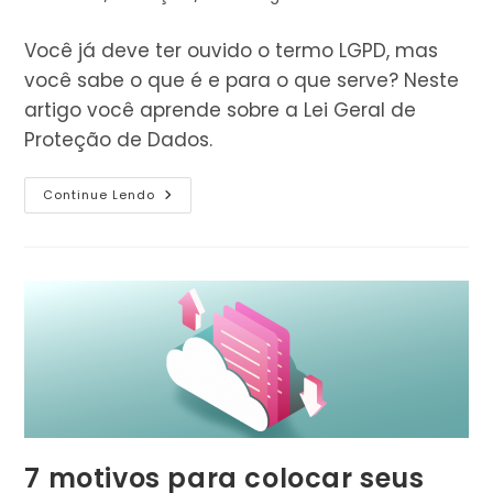
leitura:
do
post:
Você já deve ter ouvido o termo LGPD, mas
você sabe o que é e para o que serve? Neste
artigo você aprende sobre a Lei Geral de
Proteção de Dados.
Lei
Continue Lendo
Geral
De
Proteção
De
Dados:
O
Que
É
A
LGPD?
7 motivos para colocar seus