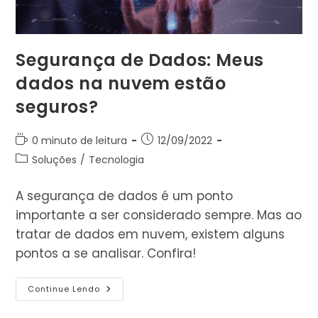
Segurança de Dados: Meus
dados na nuvem estão
seguros?
Tempo
Post
0 minuto de leitura
12/09/2022
de
publicado:
Categoria
Soluções
/
Tecnologia
leitura:
do
post:
A segurança de dados é um ponto
importante a ser considerado sempre. Mas ao
tratar de dados em nuvem, existem alguns
pontos a se analisar. Confira!
Segurança
Continue Lendo
De
Dados: