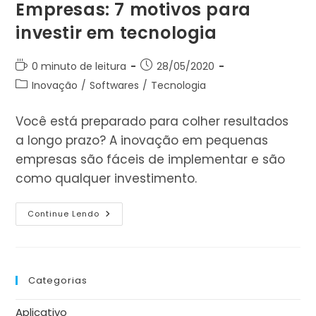
Empresas: 7 motivos para
investir em tecnologia
Tempo
Post
0 minuto de leitura
28/05/2020
de
publicado:
Categoria
Inovação
/
Softwares
/
Tecnologia
leitura:
do
post:
Você está preparado para colher resultados
a longo prazo? A inovação em pequenas
empresas são fáceis de implementar e são
como qualquer investimento.
Inovação
Continue Lendo
Em
Pequenas
Empresas:
7
Motivos
Para
Categorias
Investir
Em
Tecnologia
Aplicativo