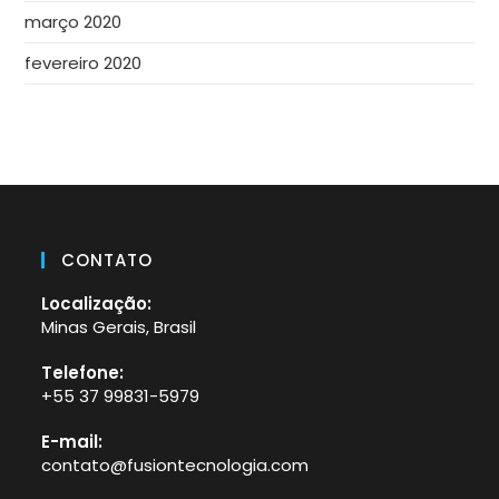
março 2020
fevereiro 2020
CONTATO
Localização:
Minas Gerais, Brasil
Telefone:
+55 37 99831-5979
Abre
E-mail:
em
contato@fusiontecnologia.com
Abre
seu
em
aplicativo