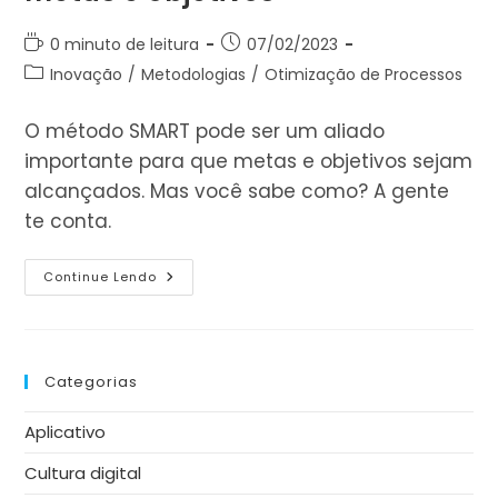
Tempo
Post
0 minuto de leitura
07/02/2023
de
publicado:
Categoria
Inovação
/
Metodologias
/
Otimização de Processos
leitura:
do
post:
O método SMART pode ser um aliado
importante para que metas e objetivos sejam
alcançados. Mas você sabe como? A gente
te conta.
Método
Continue Lendo
SMART:
Como
Alcançar
Metas
E
Objetivos
Categorias
Aplicativo
Cultura digital