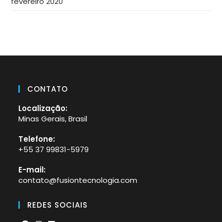
fevereiro 2020
CONTATO
Localização:
Minas Gerais, Brasil
Telefone:
+55 37 99831-5979
Abre
E-mail:
em
contato@fusiontecnologia.com
Abre
seu
em
aplicativo
seu
REDES SOCIAIS
aplicativo