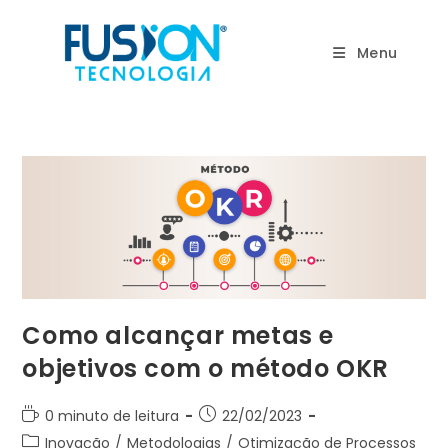
Ir
para
Menu
o
conteúdo
Como alcançar metas e
objetivos com o método OKR
Tempo
Post
0 minuto de leitura
22/02/2023
de
publicado:
Categoria
Inovação
/
Metodologias
/
Otimização de Processos