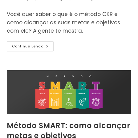
leitura:
do
post:
Você quer saber o que é o método OKR e
como alcançar as suas metas e objetivos
com ele? A gente te mostra.
Como
Continue Lendo
Alcançar
Metas
E
Objetivos
Com
O
Método
OKR
Método SMART: como alcançar
metas e objetivos