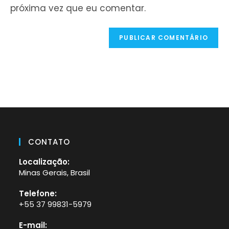
site
próxima vez que eu comentar.
(opcional)
CONTATO
Localização:
Minas Gerais, Brasil
Telefone:
+55 37 99831-5979
Abre
E-mail:
em