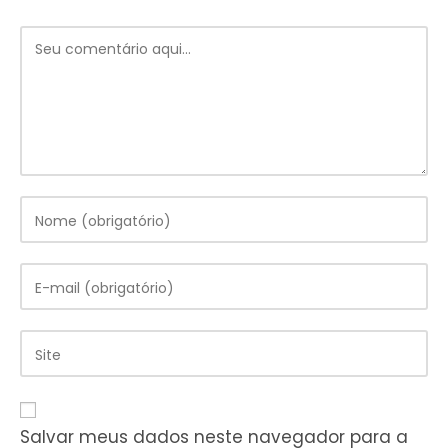
Comentário
Digite
seu
nome
ou
Digite
nome
seu
de
endereço
usuário
de
Digite
para
e-
o
comentar
mail
URL
para
do
comentar
seu
Salvar meus dados neste navegador para a