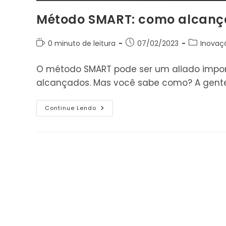
Método SMART: como alcança
Tempo
Post
Categoria
0 minuto de leitura
07/02/2023
Inovaç
de
publicado:
do
leitura:
post:
O método SMART pode ser um aliado impor
alcançados. Mas você sabe como? A gente
Método
Continue Lendo
SMART:
Como
Alcançar
Metas
E
Objetivos