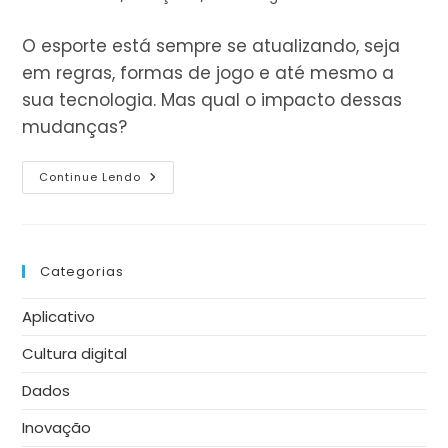
leitura:
do
post:
O esporte está sempre se atualizando, seja
em regras, formas de jogo e até mesmo a
sua tecnologia. Mas qual o impacto dessas
mudanças?
Tecnologia
Continue Lendo
No
Esporte:
O
Que
Muda
E
Categorias
Qual
O
Seu
Aplicativo
Impacto?
Cultura digital
Dados
Inovação