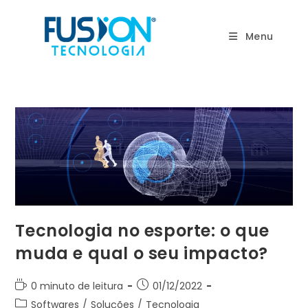
Ir
para
Menu
o
conteúdo
Tecnologia no esporte: o que
muda e qual o seu impacto?
Tempo
Post
0 minuto de leitura
01/12/2022
de
publicado:
Categoria
Softwares
/
Soluções
/
Tecnologia