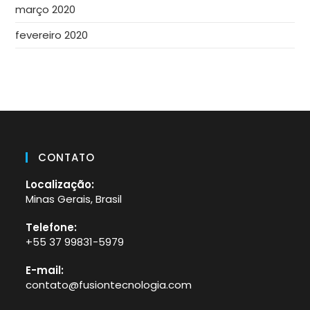
março 2020
fevereiro 2020
CONTATO
Localização:
Minas Gerais, Brasil
Telefone:
+55 37 99831-5979
Abre
E-mail:
em
contato@fusiontecnologia.com
Abre
seu
em
aplicativo
seu