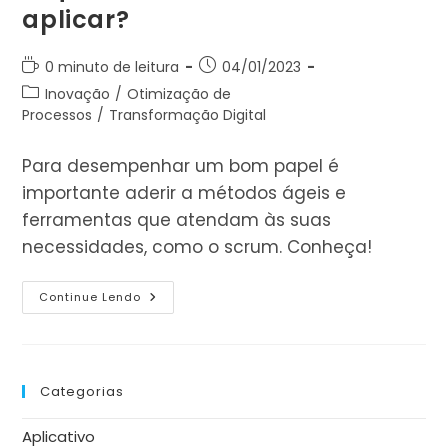
aplicar?
Tempo
Post
0 minuto de leitura
04/01/2023
de
publicado:
Categoria
Inovação
/
Otimização de
leitura:
do
Processos
/
Transformação Digital
post:
Para desempenhar um bom papel é
importante aderir a métodos ágeis e
ferramentas que atendam às suas
necessidades, como o scrum. Conheça!
O
Continue Lendo
Que
É
O
Scrum
E
Como
Categorias
Aplicar?
Aplicativo