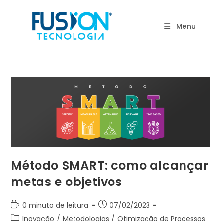
Ir
para
Menu
o
conteúdo
Método SMART: como alcançar
metas e objetivos
Tempo
Post
0 minuto de leitura
07/02/2023
de
publicado:
Categoria
Inovação
/
Metodologias
/
Otimização de Processos