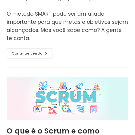
leitura:
do
post:
O método SMART pode ser um aliado
importante para que metas e objetivos sejam
alcançados. Mas você sabe como? A gente
te conta.
Método
Continue Lendo
SMART:
Como
Alcançar
Metas
E
Objetivos
O que é o Scrum e como