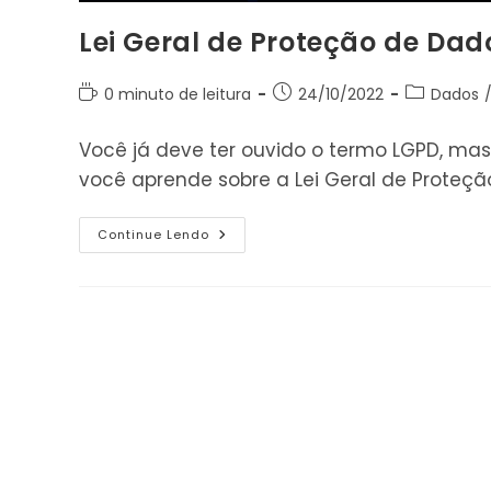
Lei Geral de Proteção de Dad
Tempo
Post
Categoria
0 minuto de leitura
24/10/2022
Dados
de
publicado:
do
leitura:
post:
Você já deve ter ouvido o termo LGPD, mas
você aprende sobre a Lei Geral de Proteçã
Lei
Continue Lendo
Geral
De
Proteção
De
Dados:
O
Que
É
A
LGPD?