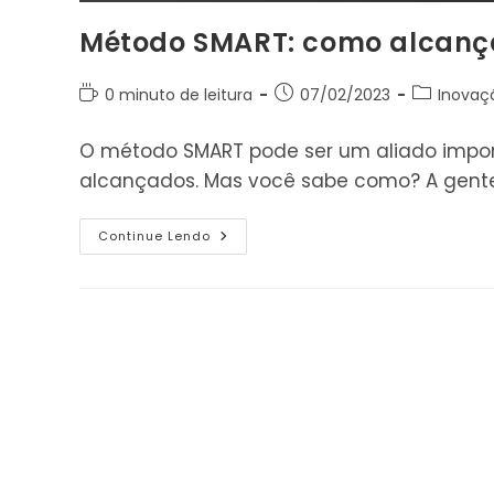
Método SMART: como alcança
Tempo
Post
Categoria
0 minuto de leitura
07/02/2023
Inovaç
de
publicado:
do
leitura:
post:
O método SMART pode ser um aliado impor
alcançados. Mas você sabe como? A gente
Método
Continue Lendo
SMART:
Como
Alcançar
Metas
E
Objetivos