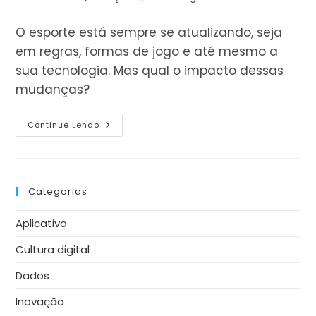
leitura:
do
post:
O esporte está sempre se atualizando, seja
em regras, formas de jogo e até mesmo a
sua tecnologia. Mas qual o impacto dessas
mudanças?
Tecnologia
Continue Lendo
No
Esporte:
O
Que
Muda
E
Categorias
Qual
O
Seu
Aplicativo
Impacto?
Cultura digital
Dados
Inovação