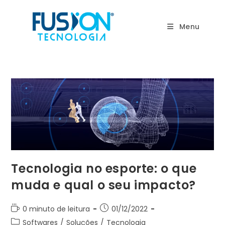
Ir
para
Menu
o
conteúdo
Tecnologia no esporte: o que
muda e qual o seu impacto?
Tempo
Post
0 minuto de leitura
01/12/2022
de
publicado:
Categoria
Softwares
/
Soluções
/
Tecnologia