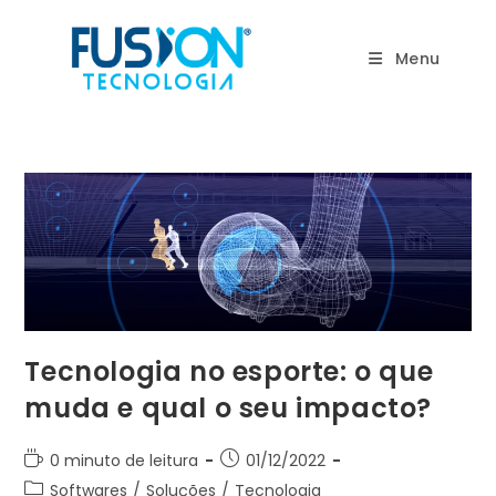
Ir
para
Menu
o
conteúdo
Tecnologia no esporte: o que
muda e qual o seu impacto?
Tempo
Post
0 minuto de leitura
01/12/2022
de
publicado:
Categoria
Softwares
/
Soluções
/
Tecnologia