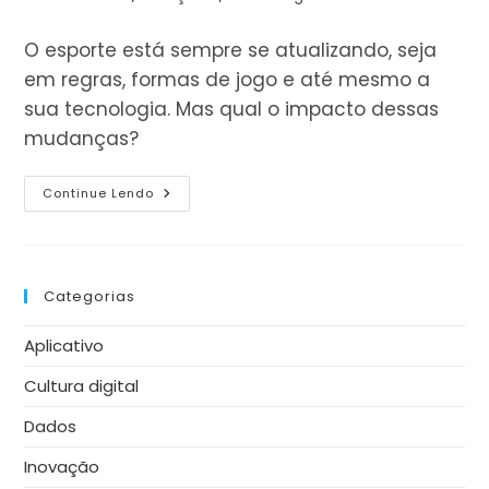
leitura:
do
post:
O esporte está sempre se atualizando, seja
em regras, formas de jogo e até mesmo a
sua tecnologia. Mas qual o impacto dessas
mudanças?
Tecnologia
Continue Lendo
No
Esporte:
O
Que
Muda
E
Categorias
Qual
O
Seu
Aplicativo
Impacto?
Cultura digital
Dados
Inovação