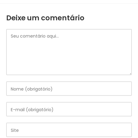
Deixe um comentário
Comentário
Digite
seu
nome
ou
Digite
nome
seu
de
endereço
usuário
de
Digite
para
e-
o