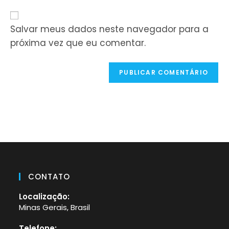
comentar
mail
URL
para
do
comentar
seu
Salvar meus dados neste navegador para a
site
próxima vez que eu comentar.
(opcional)
CONTATO
Localização:
Minas Gerais, Brasil
Telefone: