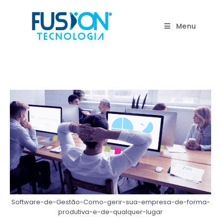
Ir
para
Menu
o
conteúdo
Software-de-Gestão-Como-gerir-sua-empresa-de-forma-
produtiva-e-de-qualquer-lugar